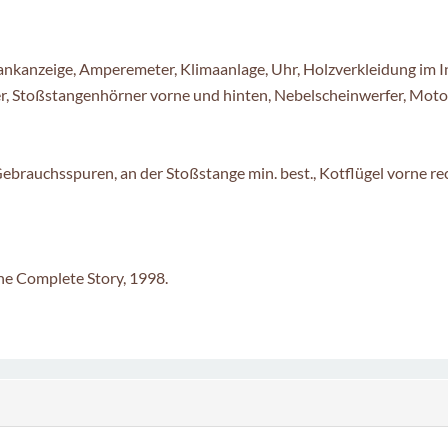
ankanzeige, Amperemeter, Klimaanlage, Uhr, Holzverkleidung im 
er, Stoßstangenhörner vorne und hinten, Nebelscheinwerfer, Motor 
Gebrauchsspuren, an der Stoßstange min. best., Kotflügel vorne rec
The Complete Story, 1998.