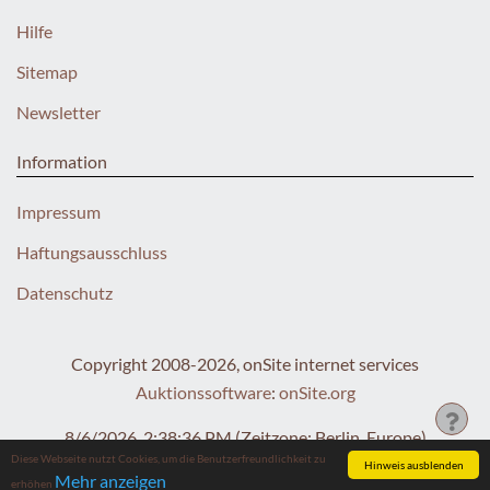
Hilfe
Sitemap
Newsletter
Information
Impressum
Haftungsausschluss
Datenschutz
Copyright 2008-2026, onSite internet services
Auktionssoftware
:
onSite.org
8/6/2026, 2:38:36 PM
(Zeitzone: Berlin, Europe)
Diese Webseite nutzt Cookies, um die Benutzerfreundlichkeit zu
Hinweis ausblenden
Mehr anzeigen
erhöhen