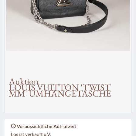
Auktion
LOUIS VUITTON 'TWIST
MM' UMHÄNGETASCHE
Voraussichtliche Aufrufzeit
Los ist verkauft u.V.