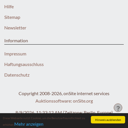
Hilfe
Sitemap
Newsletter
Information
Impressum
Haftungsausschluss
Datenschutz
Copyright 2008-2026, onSite internet services
Auktionssoftware
:
onSite.org
8/9/2026, 11:33:12 AM
(Zeitzone: Berlin, Europe)
Diese Webseite nutzt Cookies, um die Benutzerfreundlichkeit zu
Hinweis ausblenden
Mehr anzeigen
erhöhen