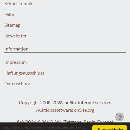
Schnellkontakt
Hilfe
Sitemap
Newsletter
Information
Impressum
Haftungsausschluss
Datenschutz
Copyright 2008-2026, onSite internet services
Auktionssoftware
:
onSite.org
8/8/2026, 6:38:40 AM
(Zeitzone: Berlin, Europe)
Diese Webseite nutzt Cookies, um die Benutzerfreundlichkeit zu
Hinweis ausblenden