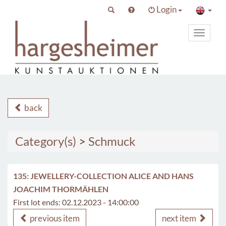
Login
Toggle
primary
navigat
back
Category(s)
>
Schmuck
135: JEWELLERY-COLLECTION ALICE AND HANS
JOACHIM THORMÄHLEN
First lot ends: 02.12.2023 - 14:00:00
previous item
next item