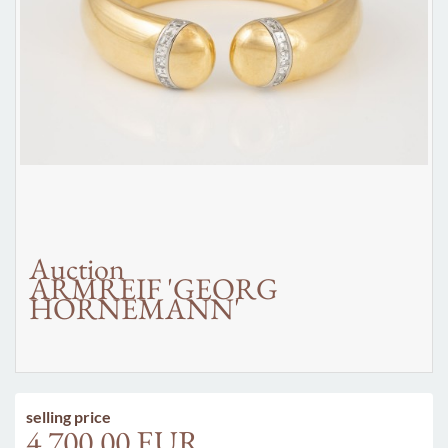
Auction
ARMREIF 'GEORG
HORNEMANN'
selling price
4.700,00 EUR