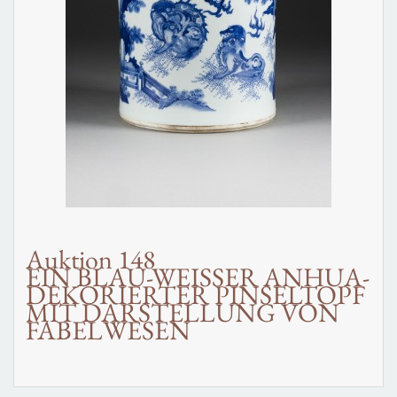
Auktion 148
EIN BLAU-WEISSER ANHUA-
DEKORIERTER PINSELTOPF
MIT DARSTELLUNG VON
FABELWESEN